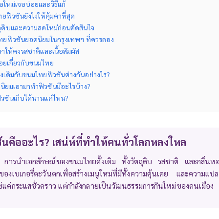
ือใหม่เจอบ่อยและวิธีแก้
ยฟิวชันยังไงให้คุ้มค่าที่สุด
ถุดิบและความสดใหม่ก่อนตัดสินใจ
ทยฟิวชันยอดนิยมในกรุงเทพฯ ที่ควรลอง
กษาให้คงรสชาติและเนื้อสัมผัส
อยเกี่ยวกับขนมไทย
งเดิมกับขนมไทยฟิวชันต่างกันอย่างไร?
่นิยมเอามาทำฟิวชันมีอะไรบ้าง?
วชันเก็บได้นานแค่ไหน?
นคืออะไร? เสน่ห์ที่ทำให้คนทั่วโลกหลงใหล
 การนำเอกลักษณ์ของขนมไทยดั้งเดิม ทั้งวัตถุดิบ รสชาติ และกลิ่
งเบเกอรี่ตะวันตกเพื่อสร้างเมนูใหม่ที่มีทั้งความคุ้นเคย และความแปลก
ใช่แค่กระแสชั่วคราว แต่กำลังกลายเป็นวัฒนธรรมการกินใหม่ของคนเมือง