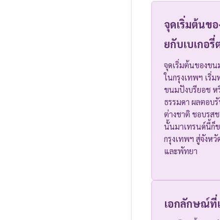
จุดเริ่มต้
ยกับเบเกอรี
จุดเริ่มต้นของขนมแ
ในกรุงเทพฯ เริ่
ขนมปังบรียอช หร
ธรรมดา ผลตอบรับ
ต่างชาติ ชอบรสชาต
นั้นมาเทรนด์นี้ก
กรุงเทพฯ สู่จังหวั
และพัทยา
เอกลักษณ์ที