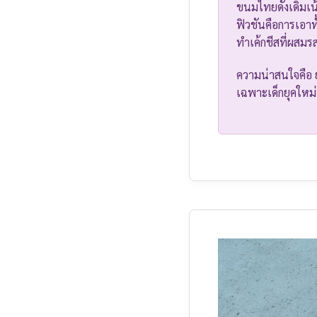
ขนมไทยดั้งเดิมเน
ฟิวชันคือการเอาท
ทำเค้กชีสที่ผส
ความน่าสนใจคือ ย
เฉพาะเด็กยุคใหม่ท