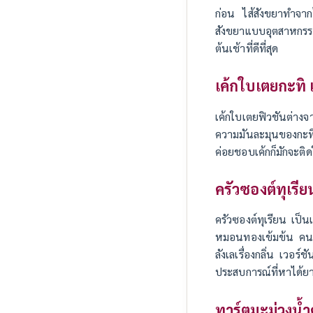
ก่อน ไส้สังขยาทำจาก
สังขยาแบบอุตสาหกรร
ต้นเช้าที่ดีที่สุด
เค้กใบเตยกะทิ เ
เค้กใบเตยฟิวชันต่างจ
ความมันละมุนของกะทิท
ค่อยชอบเค้กก็มักจะติ
ครัวซองต์ทุเรีย
ครัวซองต์ทุเรียน เป็นเ
หมอนทองเข้มข้น คนที่ก
ลังเลเรื่องกลิ่น เวอร
ประสบการณ์ที่หาได้ย
ทาร์ตมะม่วงน้ำ