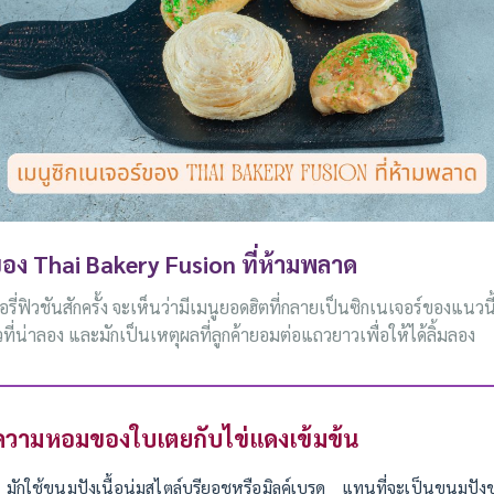
ของ Thai Bakery Fusion ที่ห้ามพลาด
อรี่ฟิวชันสักครั้ง จะเห็นว่ามีเมนูยอดฮิตที่กลายเป็นซิกเนเจอร์ของแนวน
ที่น่าลอง และมักเป็นเหตุผลที่ลูกค้ายอมต่อแถวยาวเพื่อให้ได้ลิ้มลอง
ความหอมของใบเตยกับไข่แดงเข้มข้น
มักใช้ขนมปังเนื้อนุ่มสไตล์บรียอชหรือมิลค์เบรด แทนที่จะเป็นขนมปั