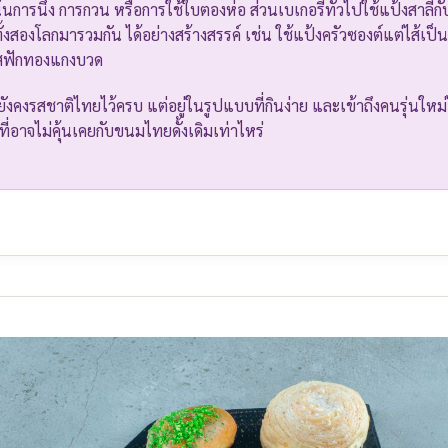
้นการนึ่ง การกวน หรือการใช้ใบตองห่อ ส่วนเบเกอรี่ทั่วไปใช้แป้งสาลีก
ั้งสองโลกมารวมกัน ได้อย่างสร้างสรรค์ เช่น ใช้แป้งครัวซองต์แต่ไส้เป็
มรสฟักทองแกงบวด
ังคงรสชาติไทยไว้ครบ แต่อยู่ในรูปแบบที่กินง่าย และเข้าถึงคนรุ่นใหม่
ี่อาจไม่คุ้นเคยกับขนมไทยดั้งเดิมเท่าไหร่