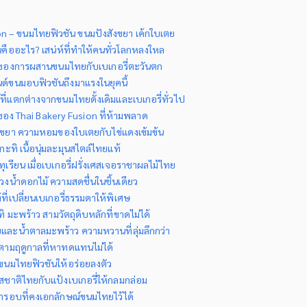
on – ขนมไทยฟิวชัน ขนมปังสังขยา เค้กใบเตย
คืออะไร? เสน่ห์ที่ทำให้คนทั่วโลกหลงใหล
ต้นของการผสานขนมไทยกับเบเกอรี่ตะวันตก
ด์ขนมอบฟิวชันถึงมาแรงในยุคนี้
ที่แตกต่างจากขนมไทยดั้งเดิมและเบเกอรี่ทั่วไป
์ของ Thai Bakery Fusion ที่ห้ามพลาด
งขยา ความหอมของใบเตยกับไข่แดงเข้มข้น
กะทิ เนื้อนุ่มละมุนสไตล์ไทยแท้
ทุเรียน เมื่อเบเกอรี่ฝรั่งเศสเจอราชาผลไม้ไทย
วงน้ำดอกไม้ ความสดชื่นในชิ้นเดียว
ที่เปลี่ยนเบเกอรี่ธรรมดาให้พิเศษ
ิ มะพร้าว สามวัตถุดิบหลักที่ขาดไม่ได้
บและน้ำตาลมะพร้าว ความหวานที่ลุ่มลึกกว่า
ตามฤดูกาลที่หาทดแทนไม่ได้
นมไทยฟิวชันให้อร่อยลงตัว
รสชาติไทยกับแป้งเบเกอรี่ให้กลมกล่อม
การอบที่คงเอกลักษณ์ขนมไทยไว้ได้