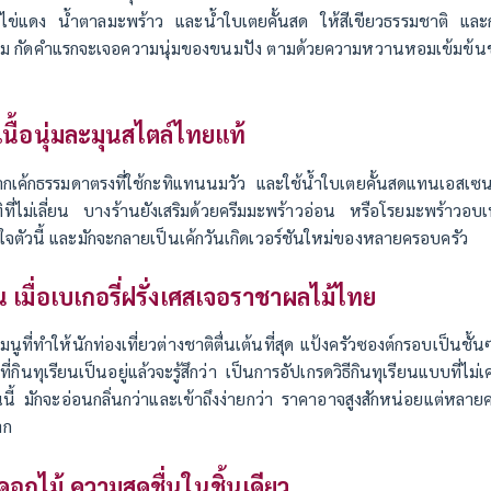
ไข่แดง น้ำตาลมะพร้าว และน้ำใบเตยคั้นสด ให้สีเขียวธรรมชาติ และกล
ม กัดคำแรกจะเจอความนุ่มของขนมปัง ตามด้วยความหวานหอมเข้มข้นของ
นื้อนุ่มละมุนสไตล์ไทยแท้
ากเค้กธรรมดาตรงที่ใช้กะทิแทนนมวัว และใช้น้ำใบเตยคั้นสดแทนเอสเซนส์ เน
ี่ไม่เลี่ยน บางร้านยังเสริมด้วยครีมมะพร้าวอ่อน หรือโรยมะพร้าวอบเพิ
ดใจตัวนี้ และมักจะกลายเป็นเค้กวันเกิดเวอร์ชันใหม่ของหลายครอบครัว
น เมื่อเบเกอรี่ฝรั่งเศสเจอราชาผลไม้ไทย
มนูที่ทำให้นักท่องเที่ยวต่างชาติตื่นเต้นที่สุด แป้งครัวซองต์กรอบเป็นชั้นๆ
ินทุเรียนเป็นอยู่แล้วจะรู้สึกว่า เป็นการอัปเกรดวิธีกินทุเรียนแบบที่ไม่
์ชันนี้ มักจะอ่อนกลิ่นกว่าและเข้าถึงง่ายกว่า ราคาอาจสูงสักหน่อยแต่ห
าก
ดอกไม้ ความสดชื่นในชิ้นเดียว