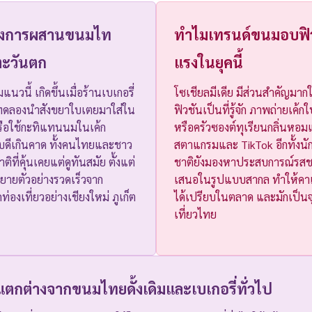
นของการผสานขนมไท
ทำไมเทรนด์ขนมอบฟิว
่ตะวันตก
แรงในยุคนี้
นวนี้ เกิดขึ้นเมื่อร้านเบเกอรี่
โซเชียลมีเดีย มีส่วนสำคัญมาก
มทดลองนำสังขยาใบเตยมาใส่ใน
ฟิวชันเป็นที่รู้จัก ภาพถ่ายเค้
ือใช้กะทิแทนนมในเค้ก
หรือครัวซองต์ทุเรียนกลิ่นหอม
ดีเกินคาด ทั้งคนไทยและชาว
สตาแกรมและ TikTok อีกทั้งนักท
ิที่คุ้นเคยแต่ดูทันสมัย ตั้งแต่
ชาติยังมองหาประสบการณ์รสช
็ขยายตัวอย่างรวดเร็วจาก
เสนอในรูปแบบสากล ทำให้คาเฟ่
ดท่องเที่ยวอย่างเชียงใหม่ ภูเก็ต
ได้เปรียบในตลาด และมักเป็
เที่ยวไทย
่แตกต่างจากขนมไทยดั้งเดิมและเบเกอรี่ทั่วไป